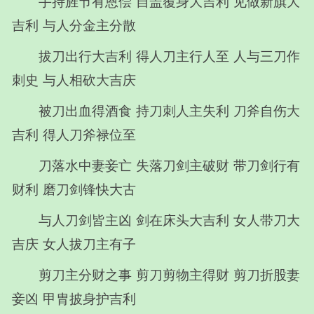
手持旌节有恩偿 自盖覆身大吉利 见做新旗大
吉利 与人分金主分散
拔刀出行大吉利 得人刀主行人至 人与三刀作
刺史 与人相砍大吉庆
被刀出血得酒食 持刀刺人主失利 刀斧自伤大
吉利 得人刀斧禄位至
刀落水中妻妾亡 失落刀剑主破财 带刀剑行有
财利 磨刀剑锋快大古
与人刀剑皆主凶 剑在床头大吉利 女人带刀大
吉庆 女人拔刀主有子
剪刀主分财之事 剪刀剪物主得财 剪刀折股妻
妾凶 甲胄披身护吉利