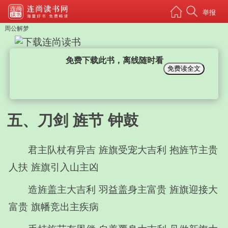
举报
周公解梦
免费下载此书，离线随时看
免费读全文
五、刀剑 旌节 钟鼓
君主队杖有异吉 旌旗受宠大吉利 抱旌节主贵
人扶 旌旗引入山主凶
造旌盖主大吉利 羽益盖身主富贵 旌旗迎接大
富贵 旗幡竞出主疾病