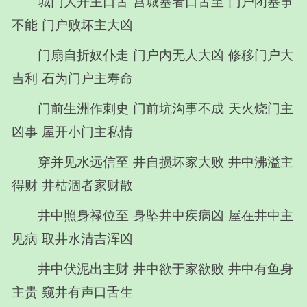
城门大开主口舌 宫城塞者口舌至 门户闭塞事
不能 门户败坏主大凶
门扇自折奴仆走 门户内无人大凶 修移门户大
吉利 石为门户主寿命
门前生洲作刺史 门前坑沟事不成 天火烧门主
凶事 屋开小门主私情
穿并见水远信至 井自损坏家大败 井中沸溢主
得财 井枯涸者家财散
井中照身禄位至 身坠井中疾病凶 屋在井中主
见病 取井水清吉浑凶
井中伏泥出主财 井中欲于家欲败 井中有鱼身
主贵 窥井有声口舌生