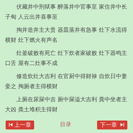
伏藏井中刑狱事 醉落井中官事至 家住井中长
子匈 人云出井喜事至
掏井造井主大贵 器皿落井有急事 灶下水流得
横财 灶下燃火有声名
灶釜破败有死亡 灶下炊者家破败 灶下器鸣主
口舌 屋有二灶事不成
修造炊灶大吉利 在官厨中得财禄 自炊日中妻
妾之 掏厕者主得横财
上厕在尿屎中吉 厕中屎溢大吉利 粪中坐者主
大凶 粪土堆积主得财
skip_previous
目录
skip_next
上一章
下一章